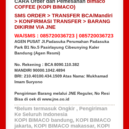
CARA Order dan Pemesanan
bimaco
COFFEE (KOPI BIMACO)
SMS ORDER > TRANSFER BCA/Mandiri
> KONFIRMASI TRANSFER > BARANG
DIKIRIM VIA JNE
WA/SMS : 085720036723 | 085720036723
AGEN PUSAT Jl.Padasuka Perumahan Padasuka
Park B1 No.5 Pasirlayung Cibeunying Kaler
Bandung (Agen Resmi)
No. Rekening :
BCA 8090.110.382
MANDIRI 90000.1042.4894
BRI: 210.40100.434.1509 Atas Nama: Mukhamad
Imam Suryono
Pengiriman Barang melalui JNE Reguler, No Resi
Bisa di cek di www.jne.co.id
*Belum termasuk Ongkir , Pengiriman
Ke Seluruh Indonesia
KOPI BIMACO bandung, KOPI BIMACO
jakarta, KOPI BIMACO makassar, KOPI