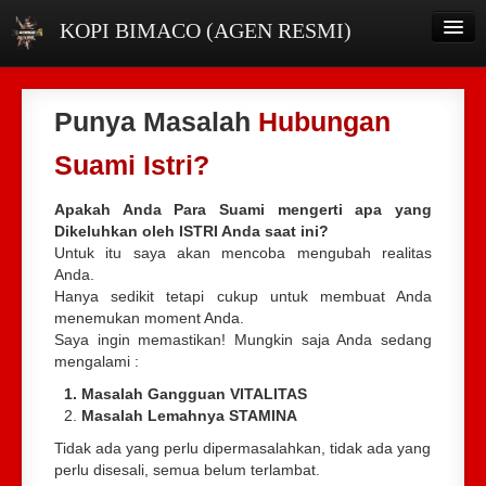
KOPI BIMACO (AGEN RESMI)
HOME
Punya Masalah
Hubungan
DISTRIBUTOR
Suami Istri?
INFO PRODUK
Apakah Anda Para Suami mengerti apa yang
TESTIMONI
Dikeluhkan oleh ISTRI Anda saat ini?
Untuk itu saya akan mencoba mengubah realitas
ORDER
Anda.
Hanya sedikit tetapi cukup untuk membuat Anda
menemukan moment Anda.
Saya ingin memastikan! Mungkin saja Anda sedang
mengalami :
Masalah Gangguan VITALITAS
Masalah Lemahnya STAMINA
Tidak ada yang perlu dipermasalahkan, tidak ada yang
perlu disesali, semua belum terlambat.