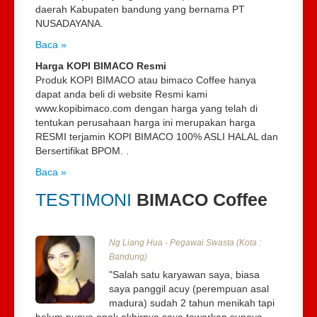
daerah Kabupaten bandung yang bernama PT
NUSADAYANA.
Baca »
Harga KOPI BIMACO Resmi
Produk KOPI BIMACO atau bimaco Coffee hanya
dapat anda beli di website Resmi kami
www.kopibimaco.com
dengan harga yang telah di
tentukan perusahaan harga ini merupakan harga
RESMI terjamin KOPI BIMACO 100% ASLI HALAL dan
Bersertifikat BPOM. .
Baca »
TESTIMONI
BIMACO Coffee
Ng Liang Hua - Pegawai Swasta (Kota :
Bandung)
"Salah satu karyawan saya, biasa
saya panggil acuy (perempuan asal
madura) sudah 2 tahun menikah tapi
belum punya anak,akhirnya saya tawarkan supaya