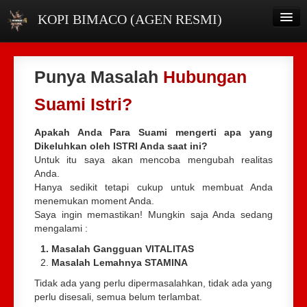
KOPI BIMACO (AGEN RESMI)
HOME
Punya Masalah
Hubungan
DISTRIBUTOR
Suami Istri?
INFO PRODUK
Apakah Anda Para Suami mengerti apa yang
TESTIMONI
Dikeluhkan oleh ISTRI Anda saat ini?
Untuk itu saya akan mencoba mengubah realitas
ORDER
Anda.
Hanya sedikit tetapi cukup untuk membuat Anda
menemukan moment Anda.
Saya ingin memastikan! Mungkin saja Anda sedang
mengalami :
Masalah Gangguan VITALITAS
Masalah Lemahnya STAMINA
Tidak ada yang perlu dipermasalahkan, tidak ada yang
perlu disesali, semua belum terlambat.