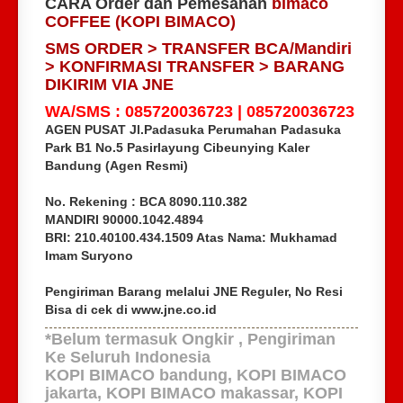
CARA Order dan Pemesanan
bimaco
COFFEE (KOPI BIMACO)
SMS ORDER > TRANSFER BCA/Mandiri
> KONFIRMASI TRANSFER > BARANG
DIKIRIM VIA JNE
WA/SMS : 085720036723 | 085720036723
AGEN PUSAT Jl.Padasuka Perumahan Padasuka
Park B1 No.5 Pasirlayung Cibeunying Kaler
Bandung (Agen Resmi)
No. Rekening :
BCA 8090.110.382
MANDIRI 90000.1042.4894
BRI: 210.40100.434.1509 Atas Nama: Mukhamad
Imam Suryono
Pengiriman Barang melalui JNE Reguler, No Resi
Bisa di cek di www.jne.co.id
*Belum termasuk Ongkir , Pengiriman
Ke Seluruh Indonesia
KOPI BIMACO bandung, KOPI BIMACO
jakarta, KOPI BIMACO makassar, KOPI