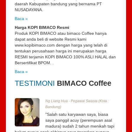
daerah Kabupaten bandung yang bernama PT
NUSADAYANA.
Baca »
Harga KOPI BIMACO Resmi
Produk KOPI BIMACO atau bimaco Coffee hanya
dapat anda beli di website Resmi kami
www.kopibimaco.com
dengan harga yang telah di
tentukan perusahaan harga ini merupakan harga
RESMI terjamin KOPI BIMACO 100% ASLI HALAL dan
Bersertifikat BPOM. .
Baca »
TESTIMONI
BIMACO Coffee
Ng Liang Hua - Pegawai Swasta (Kota :
Bandung)
"Salah satu karyawan saya, biasa
saya panggil acuy (perempuan asal
madura) sudah 2 tahun menikah tapi
belum punya anak,akhirnya saya tawarkan supaya