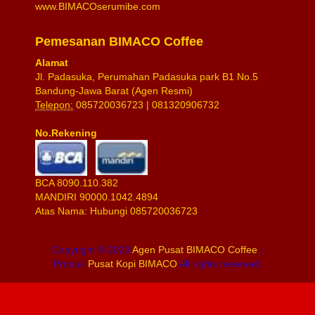
www.BIMACOserumibe.com
Pemesanan BIMACO Coffee
Alamat
Jl. Padasuka, Perumahan Padasuka park B1 No.5
Bandung-Jawa Barat (Agen Resmi)
Telepon:
085720036723
| 081320906732
No.Rekening
BCA 8090.110.382
MANDIRI 90000.1042.4894
Atas Nama: Hubungi 085720036723
Copyright © 2023
Agen Pusat BIMACO Coffee
|
Produk
Pusat Kopi BIMACO
All rights reserved.